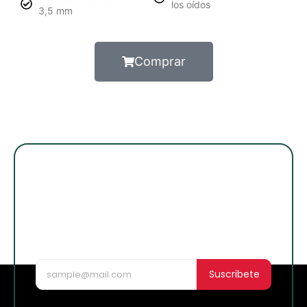
los oídos
3,5 mm
Comprar
¡Suscribete para
enterarte de lo
nuevo!
Suscribete