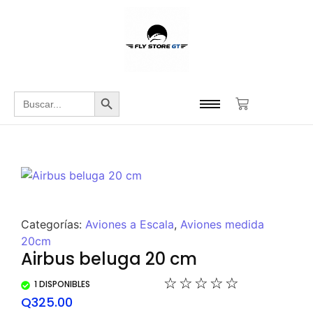
Botón de búsqueda
Buscar:
Categorías:
Aviones a Escala
,
Aviones medida
20cm
Airbus beluga 20 cm
☆
☆
☆
☆
☆
1 DISPONIBLES
Q
325.00