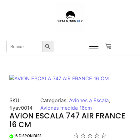
Botón de búsqueda
Buscar:
SKU:
Categorías:
Aviones a Escala
,
flyav0014
Aviones medida 16cm
AVION ESCALA 747 AIR FRANCE
16 CM
☆
☆
☆
☆
☆
6 DISPONIBLES