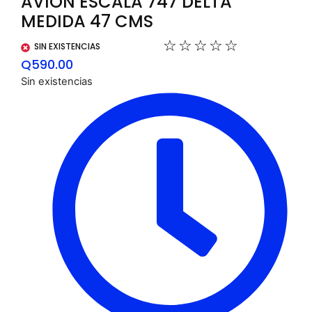
AVION ESCALA 747 DELTA
MEDIDA 47 CMS
☆
☆
☆
☆
☆
SIN EXISTENCIAS
Q
590.00
Sin existencias