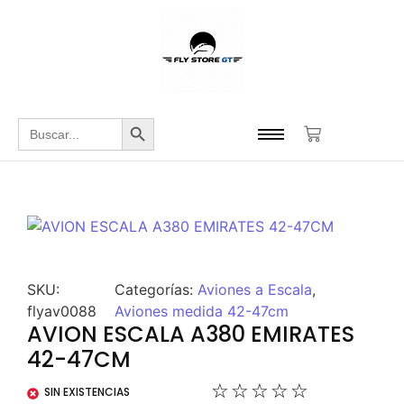
Botón de búsqueda
Buscar:
SKU:
Categorías:
Aviones a Escala
,
flyav0088
Aviones medida 42-47cm
AVION ESCALA A380 EMIRATES
42-47CM
☆
☆
☆
☆
☆
SIN EXISTENCIAS