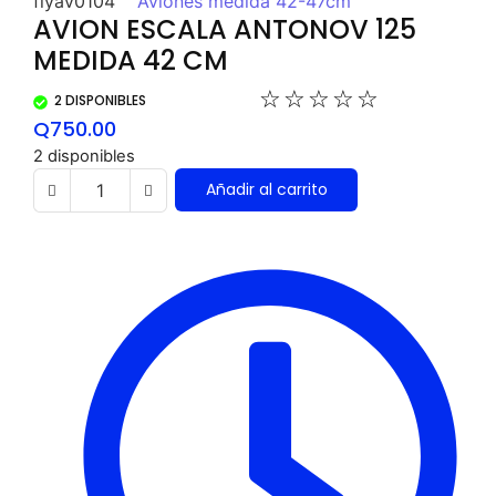
flyav0104
Aviones medida 42-47cm
AVION ESCALA ANTONOV 125
MEDIDA 42 CM
☆
☆
☆
☆
☆
2 DISPONIBLES
Q
750.00
2 disponibles
Añadir al carrito