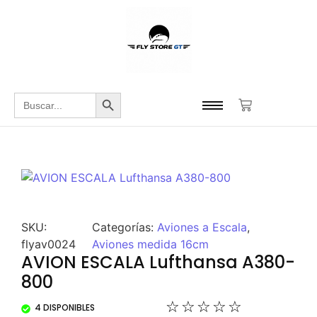
Botón de búsqueda
Buscar:
SKU:
Categorías:
Aviones a Escala
,
flyav0024
Aviones medida 16cm
AVION ESCALA Lufthansa A380-
800
☆
☆
☆
☆
☆
4 DISPONIBLES