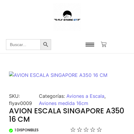
Botón de búsqueda
Buscar:
SKU:
Categorías:
Aviones a Escala
,
flyav0009
Aviones medida 16cm
AVION ESCALA SINGAPORE A350
16 CM
☆
☆
☆
☆
☆
1 DISPONIBLES