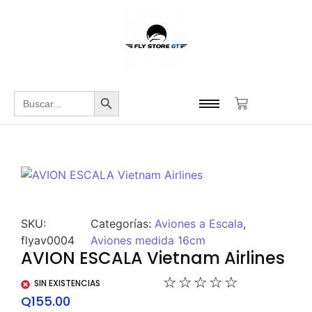
Botón de búsqueda
Buscar:
SKU:
Categorías:
Aviones a Escala
,
flyav0004
Aviones medida 16cm
AVION ESCALA Vietnam Airlines
☆
☆
☆
☆
☆
SIN EXISTENCIAS
Q
155.00