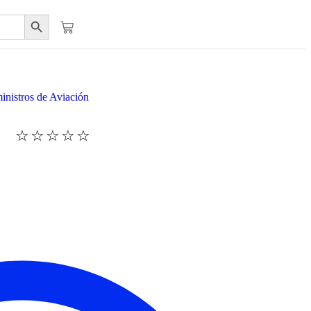
Botón de búsqueda
inistros de Aviación
☆
☆
☆
☆
☆