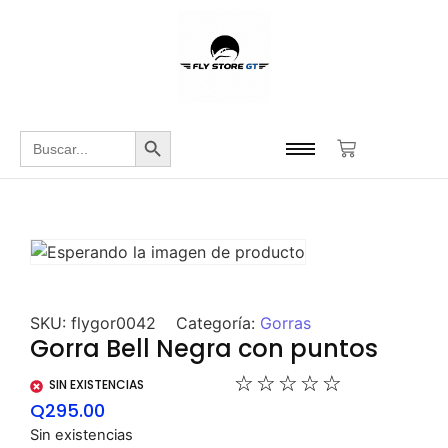
Botón de búsqueda
Buscar:
SKU:
flygor0042
Categoría:
Gorras
Gorra Bell Negra con puntos
☆
☆
☆
☆
☆
SIN EXISTENCIAS
Q
295.00
Sin existencias