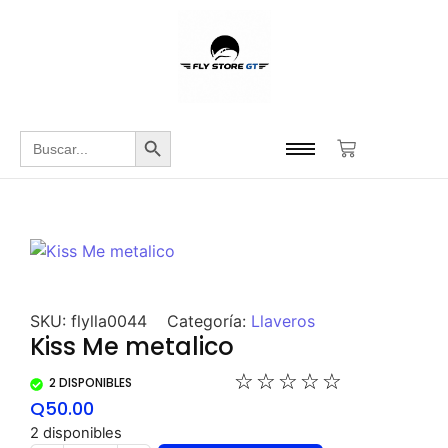
Botón de búsqueda
Buscar:
SKU:
flylla0044
Categoría:
Llaveros
Kiss Me metalico
☆
☆
☆
☆
☆
2 DISPONIBLES
Q
50.00
2 disponibles