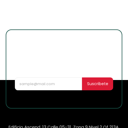
¡Suscribete para
enterarte de lo
nuevo!
Suscribete
Edificio Ascend, 13 Calle 05-31, Zona 9 Nivel 2 Of 213A