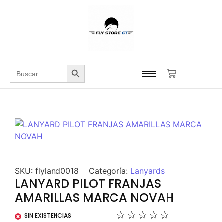
Botón de búsqueda
Buscar:
SKU:
flyland0018
Categoría:
Lanyards
LANYARD PILOT FRANJAS
AMARILLAS MARCA NOVAH
☆
☆
☆
☆
☆
SIN EXISTENCIAS