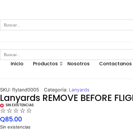
Buscar:
Buscar:
Inicio
Productos
Nosotros
Contactanos
SKU:
flyland0005
Categoría:
Lanyards
Lanyards REMOVE BEFORE FLI
SIN EXISTENCIAS
☆
☆
☆
☆
☆
Q
85.00
Sin existencias