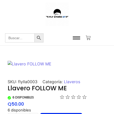
Botón de búsqueda
Buscar:
SKU:
flylla0003
Categoría:
Llaveros
Llavero FOLLOW ME
☆
☆
☆
☆
☆
6 DISPONIBLES
Q
50.00
6 disponibles