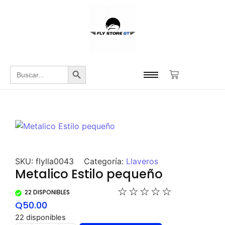
Botón de búsqueda
Buscar:
SKU:
flylla0043
Categoría:
Llaveros
Metalico Estilo pequeño
☆
☆
☆
☆
☆
22 DISPONIBLES
Q
50.00
22 disponibles