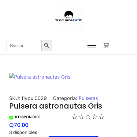
Botón de búsqueda
Buscar:
SKU:
flypul0029
Categoría:
Pulseras
Pulsera astronautas Gris
☆
☆
☆
☆
☆
8 DISPONIBLES
Q
70.00
8 disponibles