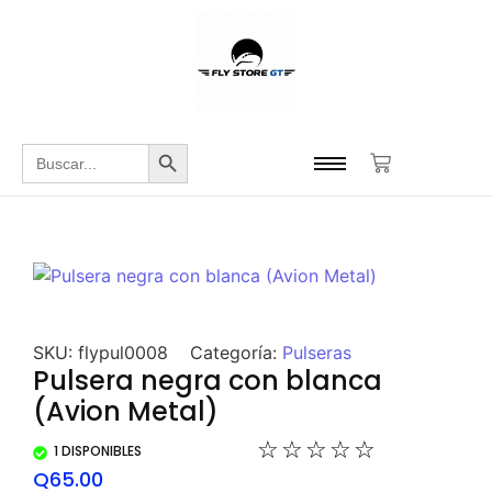
Botón de búsqueda
Buscar:
SKU:
flypul0008
Categoría:
Pulseras
Pulsera negra con blanca
(Avion Metal)
☆
☆
☆
☆
☆
1 DISPONIBLES
Q
65.00