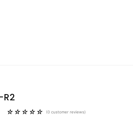
-R2
☆
☆
☆
☆
☆
(
0
customer reviews)