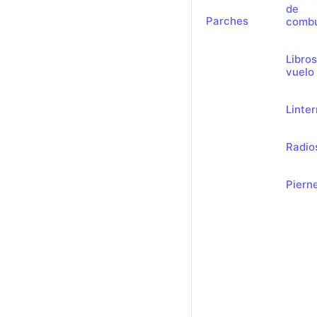
de
Parches
combu
Libro
vuelo
Linte
Radio
Piern