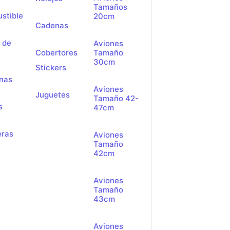
Tamaños
stible
20cm
Cadenas
s de
Aviones
Cobertores
Tamaño
30cm
Stickers
rnas
Aviones
Juguetes
Tamaño 42-
s
47cm
eras
Aviones
Tamaño
42cm
Aviones
Tamaño
43cm
Aviones