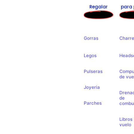
Regalar
para 
Gorras
Charre
Legos
Heads
Pulseras
Compu
de vue
Joyeria
Drena
de
Parches
combus
Libros
vuelo