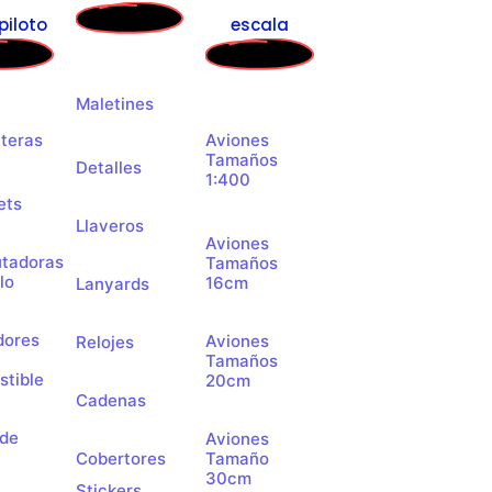
piloto
escala
Maletines
teras
Aviones
Tamaños
Detalles
1:400
ets
Llaveros
Aviones
tadoras
Tamaños
lo
16cm
Lanyards
dores
Aviones
Relojes
Tamaños
tible
20cm
Cadenas
 de
Aviones
Cobertores
Tamaño
30cm
Stickers