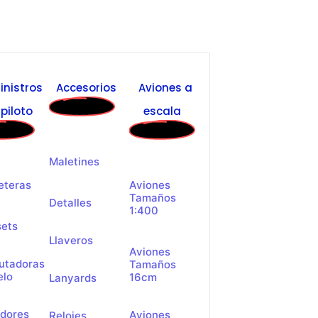
inistros
Accesorios
Aviones a
piloto
escala
Maletines
eteras
Aviones
Tamaños
Detalles
1:400
ets
Llaveros
Aviones
utadoras
Tamaños
elo
16cm
Lanyards
dores
Aviones
Relojes