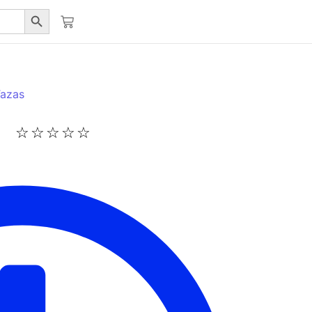
Botón de búsqueda
Tazas
☆
☆
☆
☆
☆