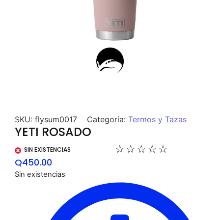
SKU:
flysum0017
Categoría:
Termos y Tazas
YETI ROSADO
☆
☆
☆
☆
☆
SIN EXISTENCIAS
Q
450.00
Sin existencias