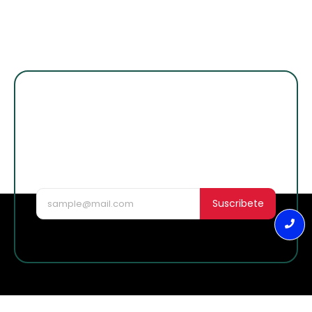
¡Suscribete para
enterarte de lo
nuevo!
Suscribete
Edificio Ascend, 13 Calle 05-31, Zona 9 Nivel 2 Of 213A